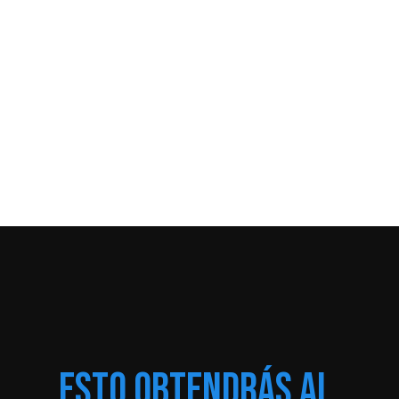
INSCRIBIRME
QUIERO INSCRIBIRME
NECESITO ORIENTACIÓN
ESTO OBTENDRÁS AL