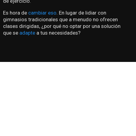
de ejercicio.
Es hora de
cambiar eso
. En lugar de lidiar con
gimnasios tradicionales que a menudo no ofrecen
clases dirigidas, ¿por qué no optar por una solución
que se
adapte
a tus necesidades?
QUIERO
COMENZAR
COMENZAR