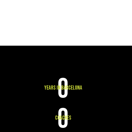
SOMOS UN BOX
AFILIADO A
0
YEARS IN BARCELONA
0
COACHES