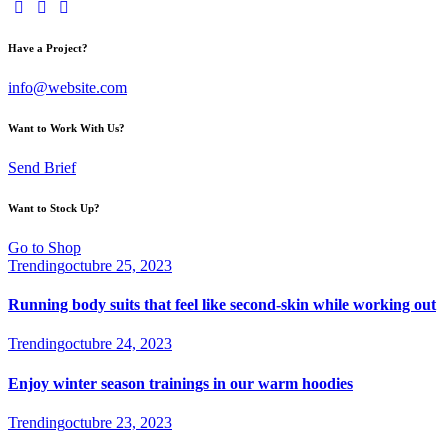
instagram
youtube2
linkedin
Have a Project?
info@website.com
Want to Work With Us?
Send Brief
Want to Stock Up?
Go to Shop
Trending
octubre 25, 2023
Running body suits that feel like second-skin while working out
Trending
octubre 24, 2023
Enjoy winter season trainings in our warm hoodies
Trending
octubre 23, 2023