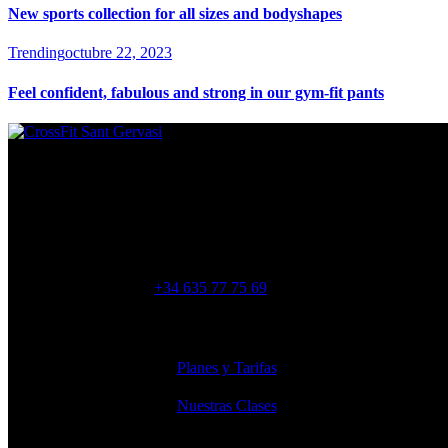
New sports collection for all sizes and bodyshapes
Trending
octubre 22, 2023
Feel confident, fabulous and strong in our gym-fit pants
Estamos ubicados en
Muntaner 565, 08022 Barcelona
crossfitsantgervasi@gmail.com
+34 635 77 75 69
Lo más visto
Planes y Tarifas
Nuestras Clases