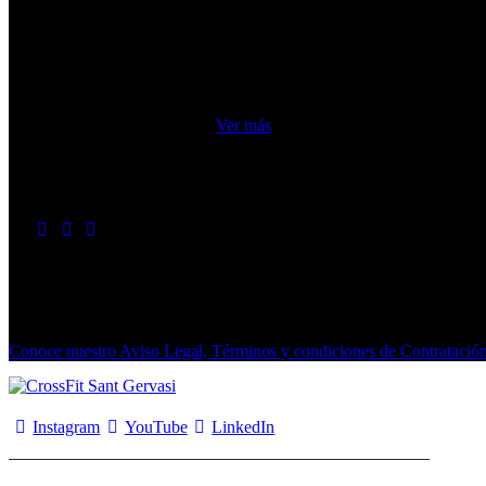
Lunes a Jueves: 6:30 a 21:00
Viernes: 07:00 a 20:00
Sábados: 09:00 – 13:00
Ver más
Síguenos en nuestras redes
instagram
youtube2
linkedin
Created By PARABOLA© 2026. All rights reserved.
Conoce nuestro Aviso Legal, Términos y condiciones de Contrataci
Instagram
YouTube
LinkedIn