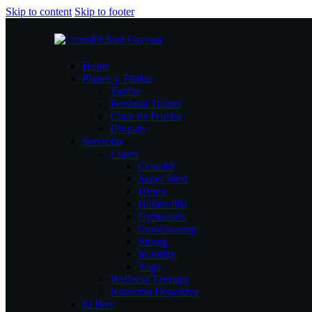
Skip to content
Skip to footer
Home
Planes y Tarifas
Tarifas
Personal Trainer
Clase de Prueba
Drop-In
Servicios
Clases
CrossFit
Super Wod
Hyrox
Halterofilia
Gymnastic
Conditioning
Strong
Mobility
Yoga
Wellness Therapy
Nutrición Deportiva
El Box