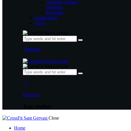
¿Quienes somos?
Horarios
El equipo
Contactanos
FAQs
Empezar
Empezar
Tag: clothes
Close
Home