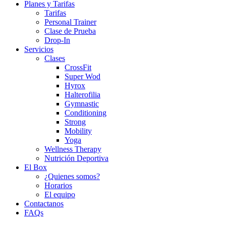
Planes y Tarifas
Tarifas
Personal Trainer
Clase de Prueba
Drop-In
Servicios
Clases
CrossFit
Super Wod
Hyrox
Halterofilia
Gymnastic
Conditioning
Strong
Mobility
Yoga
Wellness Therapy
Nutrición Deportiva
El Box
¿Quienes somos?
Horarios
El equipo
Contactanos
FAQs