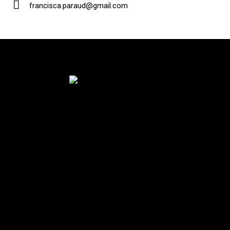
francisca.paraud@gmail.com
E-
m
ail
:
ESTAMOS UBICADOS EN
Muntaner 565, 08022 Barcelona
crossfitsantgervasi@gmail.com
+34 635 77 75 69
LO MÁS VISTO
Planes y Tarifas
Nuestras Clases