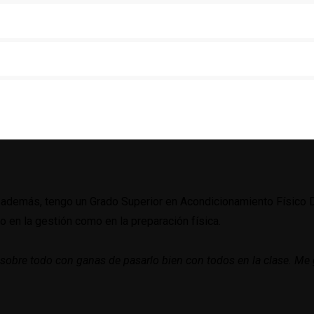
y además, tengo un Grado Superior en Acondicionamiento Físico 
 en la gestión como en la preparación física.
y sobre todo con ganas de pasarlo bien con todos en la clase. M