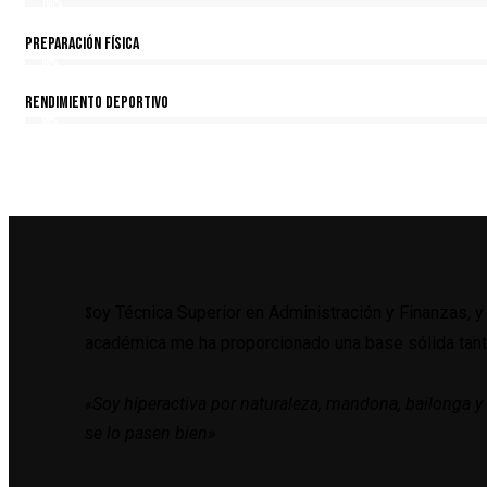
100%
Preparación Física
98%
Rendimiento Deportivo
99%
oy Técnica Superior en Administración y Finanzas, 
S
académica me ha proporcionado una base sólida tanto
«
Soy hiperactiva por naturaleza, mandona, bailonga 
se lo pasen bien»