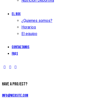
Nutrición Deportiva
El Box
¿Quienes somos?
Horarios
El equipo
Contactanos
FAQs
HAVE A PROJECT?
info@website.com