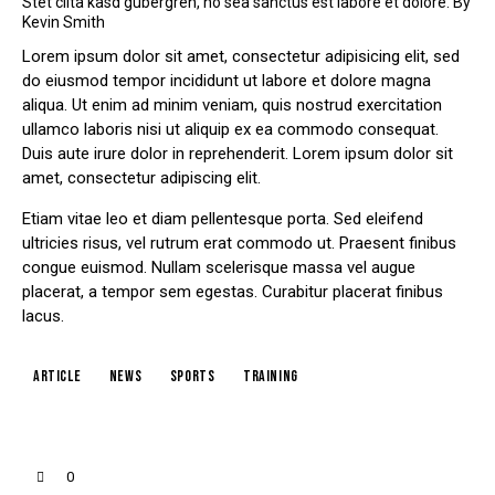
Stet clita kasd gubergren, no sea sanctus est labore et dolore. By
Kevin Smith
Lorem ipsum dolor sit amet, consectetur adipisicing elit, sed
do eiusmod tempor incididunt ut labore et dolore magna
aliqua. Ut enim ad minim veniam, quis nostrud exercitation
ullamco laboris nisi ut aliquip ex ea commodo consequat.
Duis aute irure dolor in reprehenderit. Lorem ipsum dolor sit
amet, consectetur adipiscing elit.
Etiam vitae leo et diam pellentesque porta. Sed eleifend
ultricies risus, vel rutrum erat commodo ut. Praesent finibus
congue euismod. Nullam scelerisque massa vel augue
placerat, a tempor sem egestas. Curabitur placerat finibus
lacus.
article
news
sports
training
0