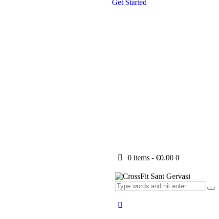
Get Started
0 items
-
€0.00
0