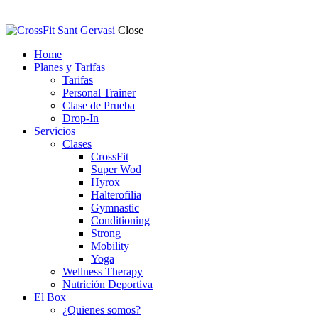
Close
Home
Planes y Tarifas
Tarifas
Personal Trainer
Clase de Prueba
Drop-In
Servicios
Clases
CrossFit
Super Wod
Hyrox
Halterofilia
Gymnastic
Conditioning
Strong
Mobility
Yoga
Wellness Therapy
Nutrición Deportiva
El Box
¿Quienes somos?