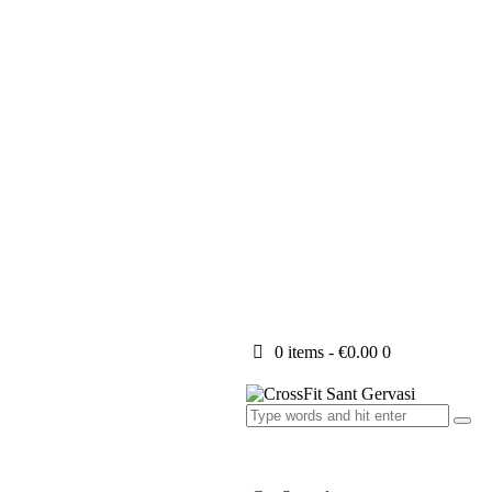
0 items
-
€0.00
0