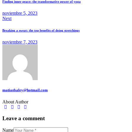
Finding inner peace: the transformative power of yoga
noviembre 5, 2023
Next
Breaking a sweat: the top benefits of doing stretchings
noviembre 7, 2023
matiasfsaley@hotmail.com
About Author
Leave a comment
Name