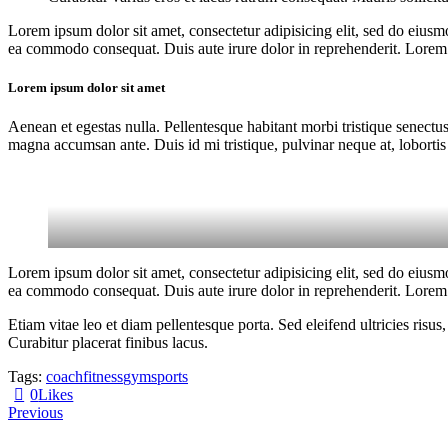
Lorem ipsum dolor sit amet, consectetur adipisicing elit, sed do eiusm
ea commodo consequat. Duis aute irure dolor in reprehenderit. Lorem i
Lorem ipsum dolor sit amet
Aenean et egestas nulla. Pellentesque habitant morbi tristique senectus
magna accumsan ante. Duis id mi tristique, pulvinar neque at, lobortis 
Lorem ipsum dolor sit amet, consectetur adipisicing elit, sed do eiusm
ea commodo consequat. Duis aute irure dolor in reprehenderit. Lorem i
Etiam vitae leo et diam pellentesque porta. Sed eleifend ultricies ri
Curabitur placerat finibus lacus.
Tags:
coach
fitness
gym
sports
0
Likes
Previous