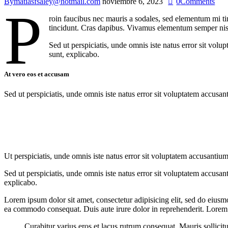
By
matiasfsaley@hotmail.com
noviembre 6, 2023
0
Comments
P
roin faucibus nec mauris a sodales, sed elementum mi tin
tincidunt. Cras dapibus. Vivamus elementum semper nisi. 
Sed ut perspiciatis, unde omnis iste natus error sit vol
sunt, explicabo.
At vero eos et accusam
Sed ut perspiciatis, unde omnis iste natus error sit voluptatem accusan
Ut perspiciatis, unde omnis iste natus error sit voluptatem accusantium
Sed ut perspiciatis, unde omnis iste natus error sit voluptatem accusan
explicabo.
Lorem ipsum dolor sit amet, consectetur adipisicing elit, sed do eiusm
ea commodo consequat. Duis aute irure dolor in reprehenderit. Lorem i
Curabitur varius eros et lacus rutrum consequat. Mauris sollicit