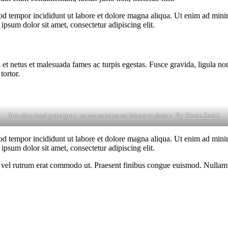
od tempor incididunt ut labore et dolore magna aliqua. Ut enim ad minim
psum dolor sit amet, consectetur adipiscing elit.
 et netus et malesuada fames ac turpis egestas. Fusce gravida, ligula non 
tortor.
Stet clita kasd gubergren, no sea sanctus est labore et dolore. By
Kevin Smith
od tempor incididunt ut labore et dolore magna aliqua. Ut enim ad minim
psum dolor sit amet, consectetur adipiscing elit.
sus, vel rutrum erat commodo ut. Praesent finibus congue euismod. Nullam