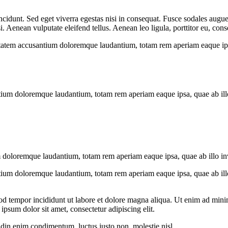
cidunt. Sed eget viverra egestas nisi in consequat. Fusce sodales augue 
Aenean vulputate eleifend tellus. Aenean leo ligula, porttitor eu, conse
uptatem accusantium doloremque laudantium, totam rem aperiam eaque ipsa, 
tium doloremque laudantium, totam rem aperiam eaque ipsa, quae ab illo i
 doloremque laudantium, totam rem aperiam eaque ipsa, quae ab illo inven
tium doloremque laudantium, totam rem aperiam eaque ipsa, quae ab illo i
od tempor incididunt ut labore et dolore magna aliqua. Ut enim ad minim
psum dolor sit amet, consectetur adipiscing elit.
udin enim condimentum, luctus justo non, molestie nisl.