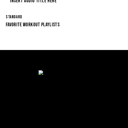
Insert Audio Title Here
STANDARD
FAVORITE WORKOUT PLAYLISTS
ESTAMOS UBICADOS EN
Muntaner 565, 08022 Barcelona
crossfitsantgervasi@gmail.com
+34 635 77 75 69